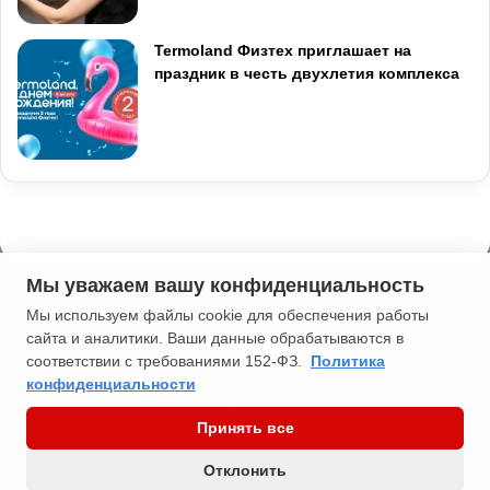
Termoland Физтех приглашает на
праздник в честь двухлетия комплекса
Мы уважаем вашу конфиденциальность
Мы используем файлы cookie для обеспечения работы
сайта и аналитики. Ваши данные обрабатываются в
2013-2026 Типичная Москва. 16+. Мнение редакции может не
соответствии с требованиями 152-ФЗ.
Политика
совпадать с мнением автора.
конфиденциальности
Политика конфиденциальности
Принять все
RSS
YouTube
vk.com
Odnoklassniki
Отклонить