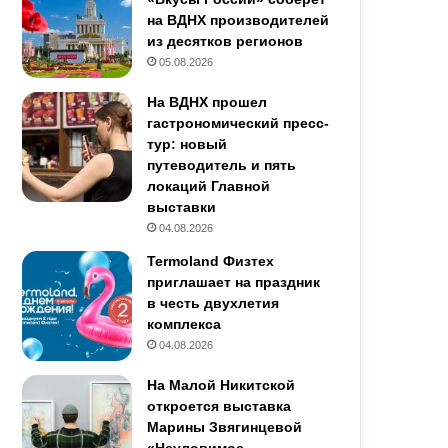
на ВДНХ производителей
из десятков регионов
05.08.2026
На ВДНХ прошел
гастрономический пресс-
тур: новый
путеводитель и пять
локаций Главной
выставки
04.08.2026
Termoland Физтех
приглашает на праздник
в честь двухлетия
комплекса
04.08.2026
На Малой Никитской
откроется выставка
Марины Звягинцевой
«Неуловимое