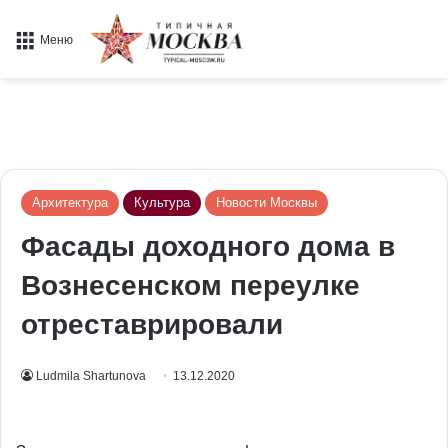
Меню
Архитектура
Культура
Новости Москвы
Фасады доходного дома в
Вознесенском переулке
отреставрировали
Ludmila Shartunova
13.12.2020