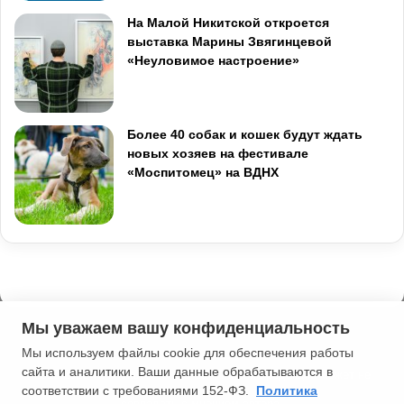
На Малой Никитской откроется
выставка Марины Звягинцевой
«Неуловимое настроение»
Более 40 собак и кошек будут ждать
новых хозяев на фестивале
«Моспитомец» на ВДНХ
Мы уважаем вашу конфиденциальность
Мы используем файлы cookie для обеспечения работы
сайта и аналитики. Ваши данные обрабатываются в
2013-2026 Типичная Москва. 16+. Мнение редакции может не
соответствии с требованиями 152-ФЗ.
Политика
совпадать с мнением автора.