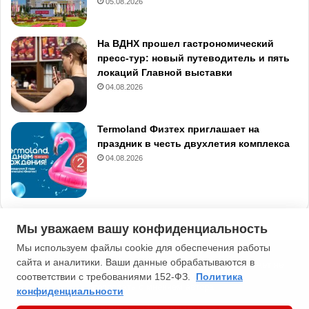
05.08.2026
На ВДНХ прошел гастрономический
пресс-тур: новый путеводитель и пять
локаций Главной выставки
04.08.2026
Termoland Физтех приглашает на
праздник в честь двухлетия комплекса
04.08.2026
Мы уважаем вашу конфиденциальность
Мы используем файлы cookie для обеспечения работы
сайта и аналитики. Ваши данные обрабатываются в
2013-2026 Типичная Москва. 16+. Мнение редакции может не
соответствии с требованиями 152-ФЗ.
Политика
совпадать с мнением автора.
конфиденциальности
Политика конфиденциальности