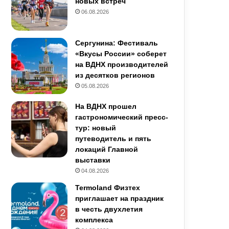
новых встреч
06.08.2026
Сергунина: Фестиваль
«Вкусы России» соберет
на ВДНХ производителей
из десятков регионов
05.08.2026
На ВДНХ прошел
гастрономический пресс-
тур: новый
путеводитель и пять
локаций Главной
выставки
04.08.2026
Termoland Физтех
приглашает на праздник
в честь двухлетия
комплекса