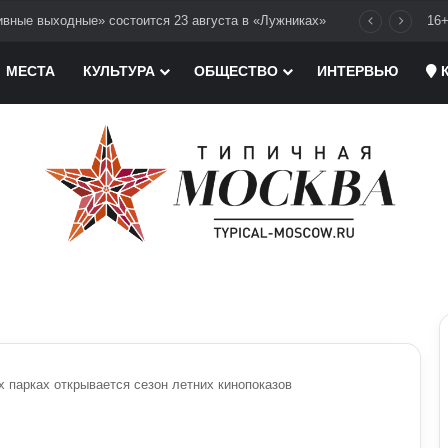
када на шоссе Энтузиастов
16
МЕСТА
КУЛЬТУРА
ОБЩЕСТВО
ИНТЕРВЬЮ
К
х парках открывается сезон летних кинопоказов