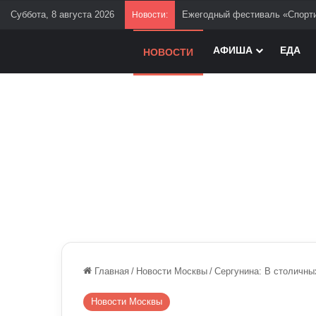
Суббота, 8 августа 2026
В столице открыта новая эста
Новости:
АФИША
ЕДА
НОВОСТИ
Главная
/
Новости Москвы
/
Сергунина: В столичны
Новости Москвы