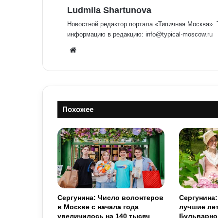
Ludmila Shartunova
Новостной редактор портала «Типичная Москва».
информацию в редакцию: info@typical-moscow.ru
We
bsit
e
Похожее
Сергунина: Число волонтеров
Сергунина:
в Москве с начала года
лучшие ле
увеличилось на 140 тысяч
Бульварно