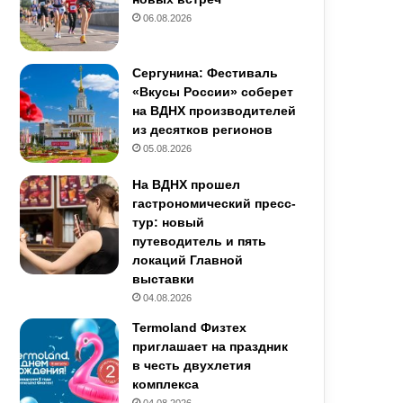
06.08.2026
Сергунина: Фестиваль
«Вкусы России» соберет
на ВДНХ производителей
из десятков регионов
05.08.2026
На ВДНХ прошел
гастрономический пресс-
тур: новый
путеводитель и пять
локаций Главной
выставки
04.08.2026
Termoland Физтех
приглашает на праздник
в честь двухлетия
комплекса
04.08.2026