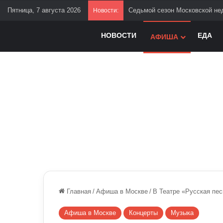
Пятница, 7 августа 2026
Седьмой сезон Московской нед
Новости:
НОВОСТИ
ЕДА
АФИША
Главная
/
Афиша в Москве
/
В Театре «Русская пе
Афиша в Москве
Концерты
Музыка