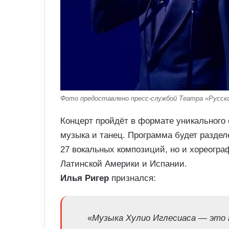
Фото предоставлено пресс-службой Театра «Русска
Концерт пройдёт в формате уникального 
музыка и танец. Программа будет разделе
27 вокальных композиций, но и хореогра
Латинской Америки и Испании.
Илья Ригер
признался:
«
Музыка Хулио Иглесиаса — это п