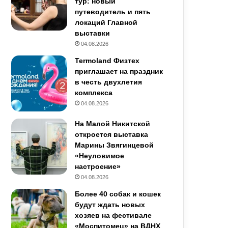
тур: новый
путеводитель и пять
локаций Главной
выставки
04.08.2026
Termoland Физтех
приглашает на праздник
в честь двухлетия
комплекса
04.08.2026
На Малой Никитской
откроется выставка
Марины Звягинцевой
«Неуловимое
настроение»
04.08.2026
Более 40 собак и кошек
будут ждать новых
хозяев на фестивале
«Моспитомец» на ВДНХ