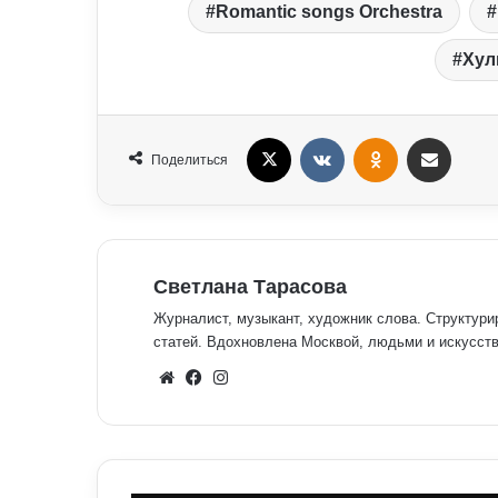
Romantic songs Orchestra
Хул
X
VKontakte
Odnoklassniki
Поделиться Электронная почта
Поделиться
Светлана Тарасова
Журналист, музыкант, художник слова. Структури
статей. Вдохновлена Москвой, людьми и искусств
We
Fa
Inst
bsit
ceb
agr
e
ook
am