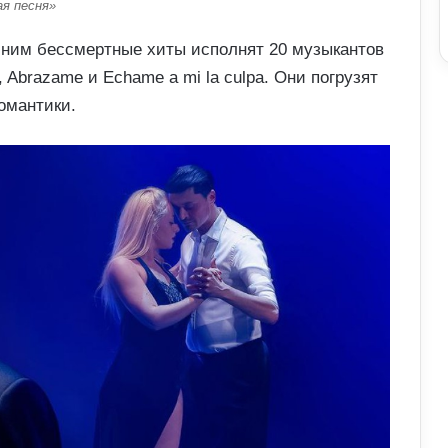
я песня»
с ним бессмертные хиты исполнят 20 музыкантов
, Abrazame и Echame a mi la culpa. Они погрузят
омантики.