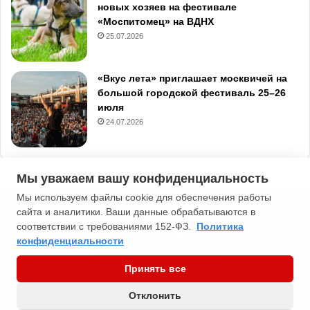
новых хозяев на фестивале
«Моспитомец» на ВДНХ
25.07.2026
«Вкус лета» приглашает москвичей на
большой городской фестиваль 25–26
июля
24.07.2026
Мы уважаем вашу конфиденциальность
Мы используем файлы cookie для обеспечения работы
сайта и аналитики. Ваши данные обрабатываются в
2013-2026 Типичная Москва. 16+. Мнение редакции может не
соответствии с требованиями 152-ФЗ.
Политика
совпадать с мнением автора.
конфиденциальности
Политика конфиденциальности
Принять все
RSS
YouTube
vk.com
Odnoklassniki
Отклонить