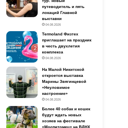
тур: новый
путеводитель и пять
локаций Главной
выставки
04.08.2026
Termoland Физтех
приглашает на праздник
в честь двухлетия
комплекса
04.08.2026
На Малой Никитской
откроется выставка
Марины Звягинцевой
«Неуловимое
настроение»
04.08.2026
Более 40 собак и кошек
будут ждать новых
хозяев на фестивале
«Моспитомец» на ВДНХ