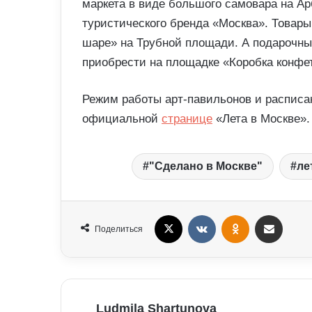
маркета в виде большого самовара на Ар
туристического бренда «Москва». Товар
шаре» на Трубной площади. А подарочны
приобрести на площадке «Коробка конфе
Режим работы арт-павильонов и расписа
официальной
ст
р
анице
«Лета в Москве».
"Сделано в Москве"
ле
X
VKontakte
Odnoklassniki
Поделиться Электронная почта
Поделиться
Ludmila Shartunova