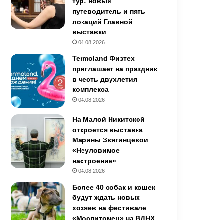
тур: новый
путеводитель и пять
локаций Главной
выставки
04.08.2026
Termoland Физтех
приглашает на праздник
в честь двухлетия
комплекса
04.08.2026
На Малой Никитской
откроется выставка
Марины Звягинцевой
«Неуловимое
настроение»
04.08.2026
Более 40 собак и кошек
будут ждать новых
хозяев на фестивале
«Моспитомец» на ВДНХ