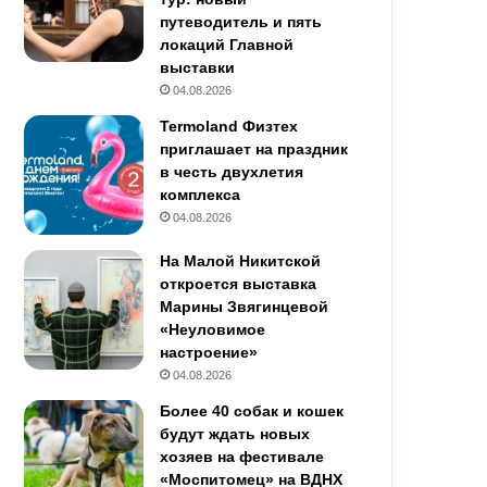
путеводитель и пять
локаций Главной
выставки
04.08.2026
Termoland Физтех
приглашает на праздник
в честь двухлетия
комплекса
04.08.2026
На Малой Никитской
откроется выставка
Марины Звягинцевой
«Неуловимое
настроение»
04.08.2026
Более 40 собак и кошек
будут ждать новых
хозяев на фестивале
«Моспитомец» на ВДНХ