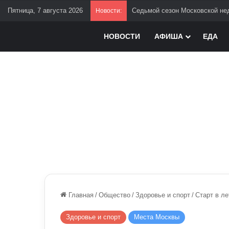
Пятница, 7 августа 2026
Седьмой сезон Московской нед
Новости:
НОВОСТИ
АФИША
ЕДА
Главная
/
Общество
/
Здоровье и спорт
/
Старт в ле
Здоровье и спорт
Места Москвы