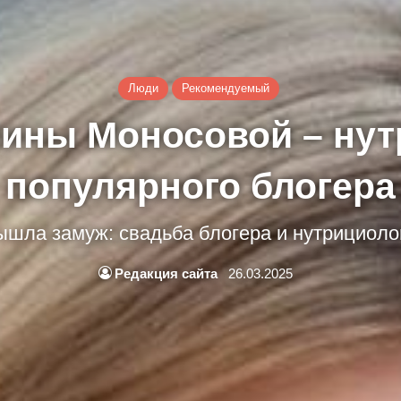
Люди
Рекомендуемый
ины Моносовой – нут
популярного блогера
шла замуж: свадьба блогера и нутрициоло
Редакция сайта
26.03.2025