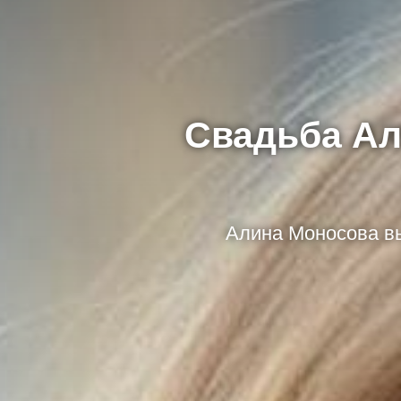
Свадьба Ал
Алина Моносова вы