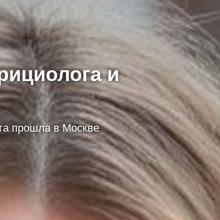
рициолога и
га прошла в Москве