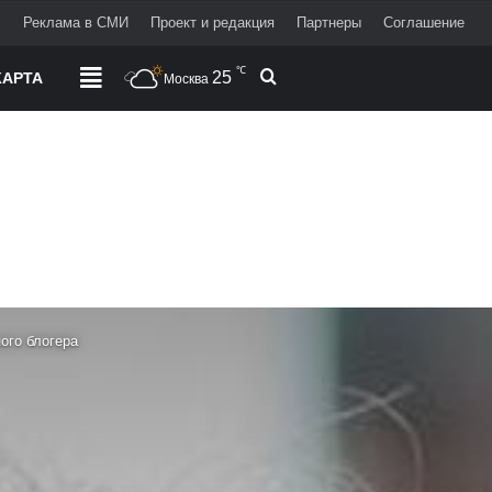
+
Реклама в СМИ
Проект и редакция
Партнеры
Соглашение
℃
25
Поиск
АРТА
РАЗДЕЛЫ
Москва
ого блогера