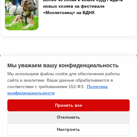
новых хозяев на фестивале
«Моспитомец» на ВДНХ
Мы уважаем вашу конфиденциальность
Мы используем файлы cookie для обеспечения работы
сайта и аналитики. Ваши данные обрабатываются в
2013-2026 Типичная Москва. 16+. Мнение редакции может не
соответствии с требованиями 152-ФЗ.
Политика
совпадать с мнением автора.
конфиденциальности
Политика конфиденциальности
Принять все
RSS
YouTube
vk.com
Odnoklassniki
Отклонить
Настроить