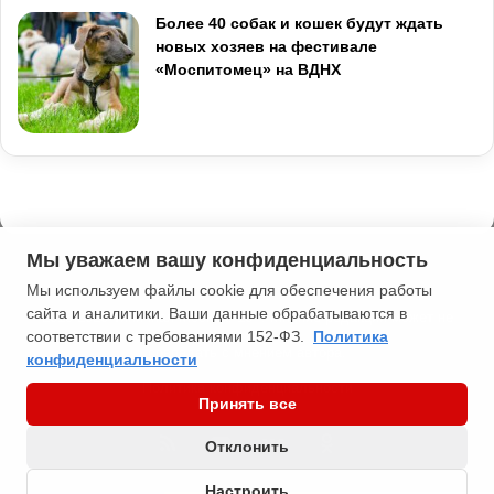
Более 40 собак и кошек будут ждать
новых хозяев на фестивале
«Моспитомец» на ВДНХ
Мы уважаем вашу конфиденциальность
Мы используем файлы cookie для обеспечения работы
сайта и аналитики. Ваши данные обрабатываются в
2013-2026 Типичная Москва. 16+. Мнение редакции может не
соответствии с требованиями 152-ФЗ.
Политика
совпадать с мнением автора.
конфиденциальности
Политика конфиденциальности
Принять все
RSS
YouTube
vk.com
Odnoklassniki
Отклонить
Настроить