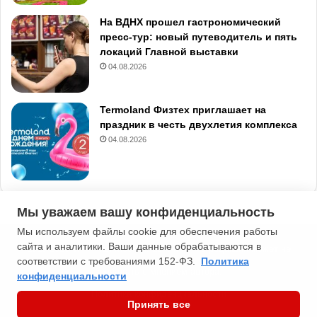
На ВДНХ прошел гастрономический
пресс-тур: новый путеводитель и пять
локаций Главной выставки
04.08.2026
Termoland Физтех приглашает на
праздник в честь двухлетия комплекса
04.08.2026
Мы уважаем вашу конфиденциальность
Мы используем файлы cookie для обеспечения работы
сайта и аналитики. Ваши данные обрабатываются в
2013-2026 Типичная Москва. 16+. Мнение редакции может не
соответствии с требованиями 152-ФЗ.
Политика
совпадать с мнением автора.
конфиденциальности
Политика конфиденциальности
Принять все