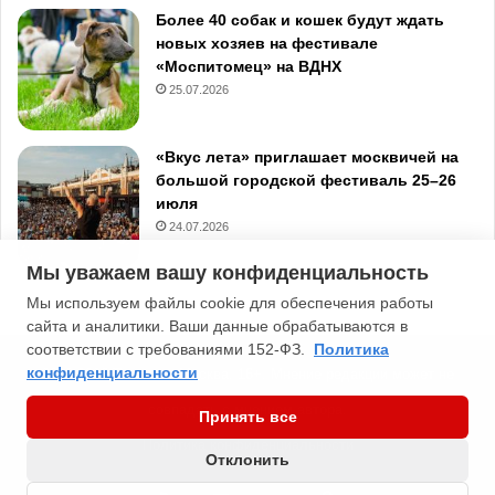
Более 40 собак и кошек будут ждать
новых хозяев на фестивале
«Моспитомец» на ВДНХ
25.07.2026
«Вкус лета» приглашает москвичей на
большой городской фестиваль 25–26
июля
24.07.2026
Мы уважаем вашу конфиденциальность
Мы используем файлы cookie для обеспечения работы
сайта и аналитики. Ваши данные обрабатываются в
соответствии с требованиями 152-ФЗ.
Политика
конфиденциальности
2013-2026 Типичная Москва. 16+. Мнение редакции может не
совпадать с мнением автора.
Принять все
Политика конфиденциальности
Отклонить