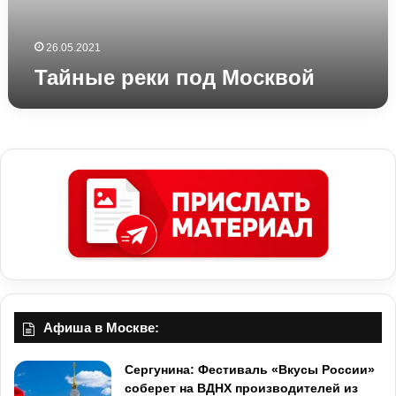
к
и
п
26.05.2021
о
Тайные реки под Москвой
д
М
о
с
к
в
о
й
Афиша в Москве:
Сергунина: Фестиваль «Вкусы России»
соберет на ВДНХ производителей из