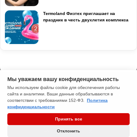
Termoland Физтех приглашает на
праздник в честь двухлетия комплекса
Мы уважаем вашу конфиденциальность
Мы используем файлы cookie для обеспечения работы
сайта и аналитики. Ваши данные обрабатываются в
2013-2026 Типичная Москва. 16+. Мнение редакции может не
соответствии с требованиями 152-ФЗ.
Политика
совпадать с мнением автора.
конфиденциальности
Политика конфиденциальности
Принять все
RSS
YouTube
vk.com
Odnoklassniki
Отклонить