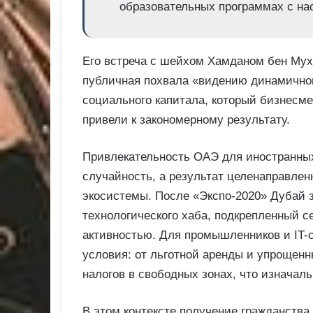
образовательных программах с н
Его встреча с шейхом Хамданом бен Му
публичная похвала «видению динамичног
социального капитала, который бизнесм
привели к закономерному результату.
Привлекательность ОАЭ для иностранны
случайность, а результат целенаправлен
экосистемы. После «Экспо-2020» Дубай 
технологического хаба, подкрепленный с
активностью. Для промышленников и IT-
условия: от льготной аренды и упрощенн
налогов в свободных зонах, что изначаль
В этом контексте получение гражданства 