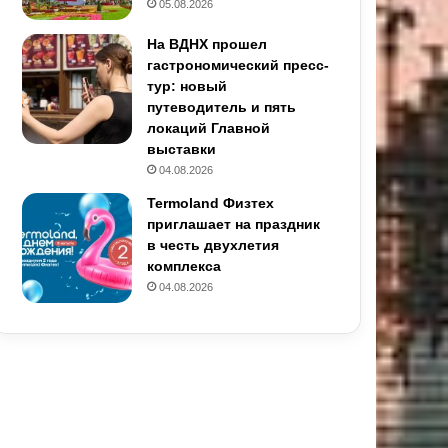
05.08.2026
На ВДНХ прошел
гастрономический пресс-
тур: новый
путеводитель и пять
локаций Главной
выставки
04.08.2026
Termoland Физтех
приглашает на праздник
в честь двухлетия
комплекса
04.08.2026